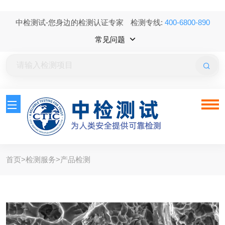
中检测试-您身边的检测认证专家
检测专线:
400-6800-890
常见问题
首页
>
检测服务
>
产品检测