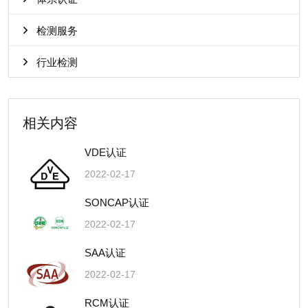
检测服务
行业检测
相关内容
VDE认证
2022-02-17
SONCAP认证
2022-02-17
SAA认证
2022-02-17
RCM认证