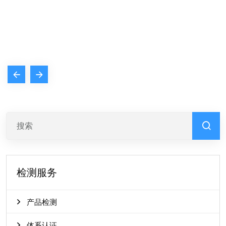
检测服务
产品检测
体系认证