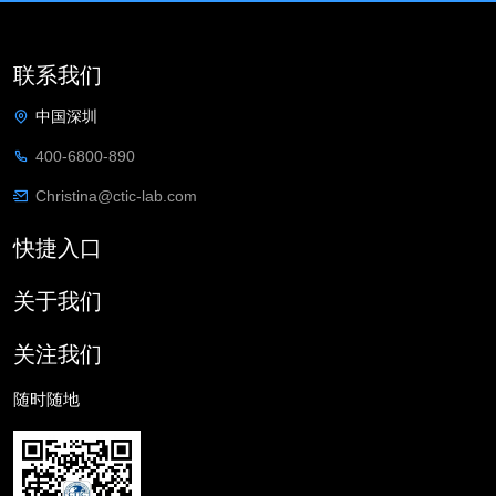
联系我们
中国深圳
400-6800-890
Christina@ctic-lab.com
快捷入口
关于我们
关注我们
随时随地