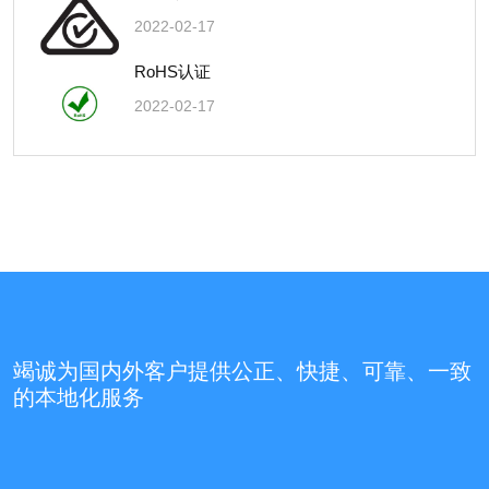
2022-02-17
RoHS认证
2022-02-17
竭诚为国内外客户提供公正、快捷、可靠、一致
的本地化服务